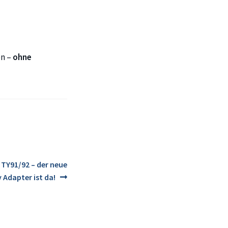
on –
ohne
 TY91/92 – der neue
 Adapter ist da!