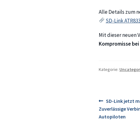
Alle Details zum n
SD-Link ATR833
Mit dieser neuen V
Kompromisse bei S
Kategorie:
Uncategor
Beitragsn
Vorheriger
SD-Link jetzt m
Beitrag:
Zuverlässige Verbi
Autopiloten