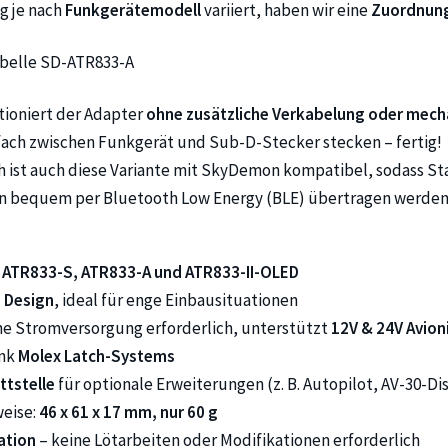
g je nach
Funkgerätemodell
variiert, haben wir eine
Zuordnung
ioniert der Adapter
ohne zusätzliche Verkabelung oder mech
nfach zwischen Funkgerät und Sub-D-Stecker stecken – fertig!
h ist auch diese Variante mit SkyDemon kompatibel, sodass S
n bequem per Bluetooth Low Energy (BLE) übertragen werden
t
ATR833-S, ATR833-A und ATR833-II-OLED
 Design
, ideal für enge Einbausituationen
he Stromversorgung erforderlich, unterstützt
12V & 24V Avion
ank
Molex Latch-Systems
ttstelle
für optionale Erweiterungen (z. B. Autopilot, AV-30-Di
eise:
46 x 61 x 17 mm, nur 60 g
lation
– keine Lötarbeiten oder Modifikationen erforderlich