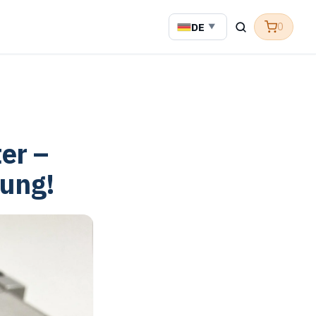
DE
0
▼
er –
rung!