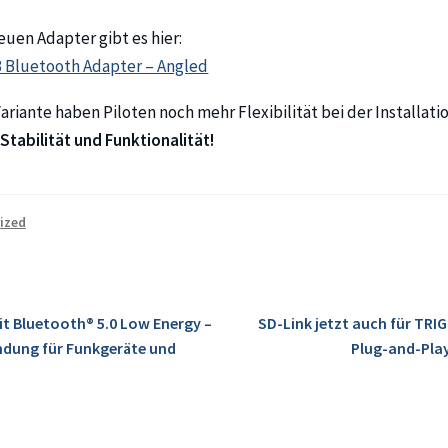
euen Adapter gibt es hier:
 Bluetooth Adapter – Angled
ariante haben Piloten noch mehr Flexibilität bei der Installati
tabilität und Funktionalität!
ized
avigation
Nächster
it Bluetooth® 5.0 Low Energy –
SD-Link jetzt auch für TRIG
Beitrag:
ndung für Funkgeräte und
Plug-and-Play