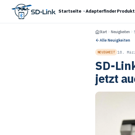
Startseite
Adapterfinder
Produkt
Zur
Zum
Navigation
Inhalt
springen
springen
Start
Neuigkeiten
Alle Neuigkeiten
18. Mär
NEUIGKEIT
SD-Lin
jetzt a