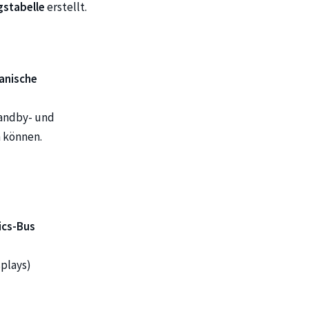
stabelle
erstellt.
anische
tandby- und
 können.
ics-Bus
splays)