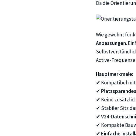
Da die Orientierun
Wie gewohnt funkt
Anpassungen
. Ei
Selbstverständlic
Active-Frequenze
Hauptmerkmale:
✔ Kompatibel mi
✔
Platzsparendes
✔ Keine zusätzlic
✔ Stabiler Sitz d
✔
V24-Datenschni
✔ Kompakte Bauw
✔
Einfache Instal