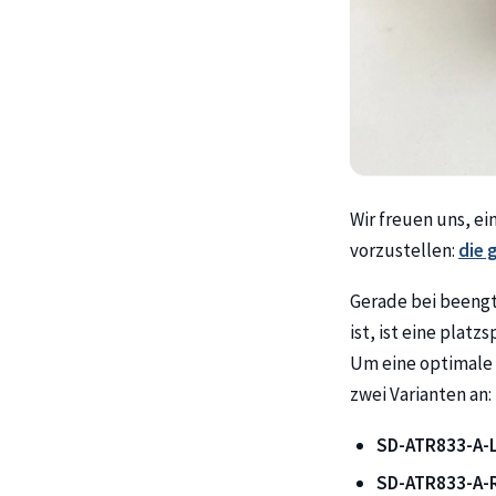
Wir freuen uns, e
vorzustellen:
die 
Gerade bei beengte
ist, ist eine plat
Um eine optimale
zwei Varianten an:
SD-ATR833-A-
SD-ATR833-A-