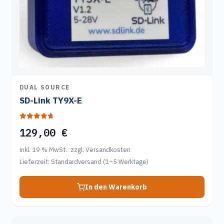
DUAL SOURCE
SD-Link TY9X-E
Bewertet mit
129,00
€
5.00
von 5
inkl. 19 % MwSt.
zzgl. Versandkosten
Lieferzeit:
Standardversand (1–5 Werktage)
In den Warenkorb