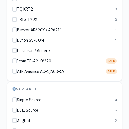
TQ KRT2
3
TRIG TY9X
2
Becker AR620X / AR6211
1
Dynon SV-COM
1
Universal / Andere
1
Icom IC-A210/220
BALD
AIR Avionics AC-1/ACD-57
BALD
VARIANTE
Single Source
4
Dual Source
5
Angled
2