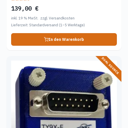
Bewertet mit
139,00
€
4.80
von 5
inkl. 19 % MwSt.
zzgl. Versandkosten
Lieferzeit:
Standardversand (1–5 Werktage)
In den Warenkorb
DUAL SOURCE