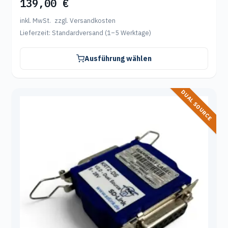
139,00
€
4.80
von 5
inkl. MwSt.
zzgl. Versandkosten
Lieferzeit:
Standardversand (1–5 Werktage)
Ausführung wählen
DUAL SOURCE