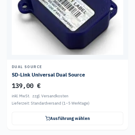
können
auf
der
Produktseite
gewählt
werden
DUAL SOURCE
SD-Link Universal Dual Source
139,00
€
inkl. MwSt.
zzgl. Versandkosten
Lieferzeit:
Standardversand (1–5 Werktage)
Ausführung wählen