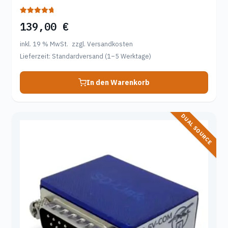
Bewertet mit
139,00
€
5.00
von 5
inkl. 19 % MwSt.
zzgl. Versandkosten
Lieferzeit:
Standardversand (1–5 Werktage)
In den Warenkorb
DUAL SOURCE