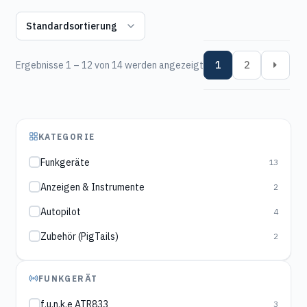
Ergebnisse 1 – 12 von 14 werden angezeigt
1
2
KATEGORIE
Funkgeräte
13
Anzeigen & Instrumente
2
Autopilot
4
Zubehör (PigTails)
2
FUNKGERÄT
f.u.n.k.e ATR833
3