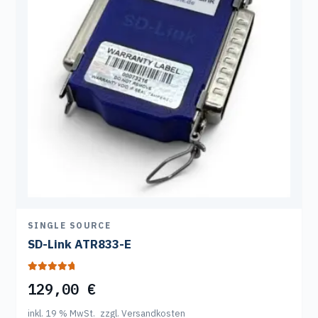
SINGLE SOURCE
SD-Link ATR833-E
Bewertet mit
129,00
€
5.00
von 5
inkl. 19 % MwSt.
zzgl. Versandkosten