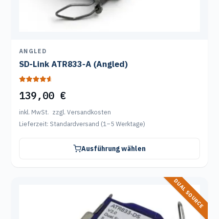
werden
ANGLED
SD-Link ATR833-A (Angled)
Bewertet mit
139,00
€
4.80
von 5
inkl. MwSt.
zzgl. Versandkosten
Lieferzeit:
Standardversand (1–5 Werktage)
Ausführung wählen
DUAL SOURCE