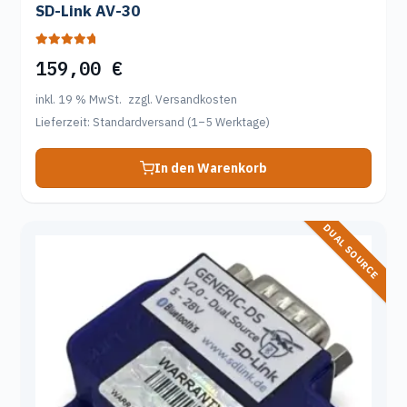
SD-Link AV-30
Bewertet mit
159,00
€
5.00
von 5
inkl. 19 % MwSt.
zzgl. Versandkosten
Lieferzeit:
Standardversand (1–5 Werktage)
In den Warenkorb
DUAL SOURCE
Dieses
Produkt
weist
mehrere
Varianten
auf.
Die
Optionen