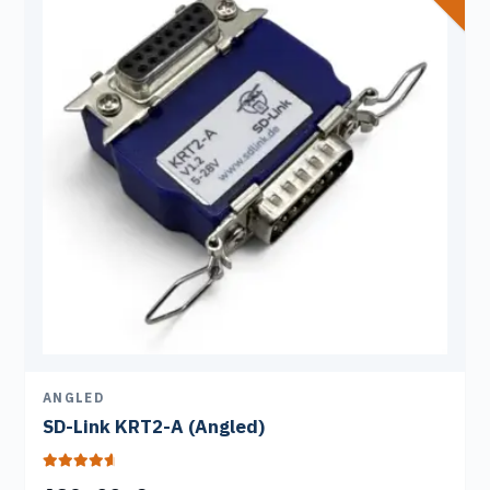
mehrere
Varianten
auf.
Die
Optionen
können
auf
der
Produktseite
gewählt
werden
ANGLED
SD-Link KRT2-A (Angled)
Bewertet mit