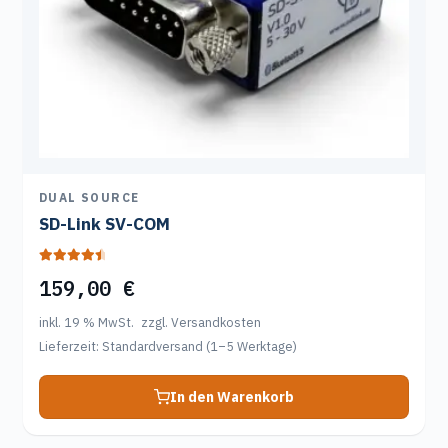
DUAL SOURCE
SD-Link SV-COM
Bewertet mit
159,00
€
4.67
von 5
inkl. 19 % MwSt.
zzgl. Versandkosten
Lieferzeit:
Standardversand (1–5 Werktage)
In den Warenkorb