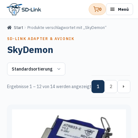
0
Menü
Zur
Zum
Navigation
Inhalt
springen
springen
Start
Produkte verschlagwortet mit „SkyDemon“
SD-LINK ADAPTER & AVIONIK
SkyDemon
Ergebnisse 1 – 12 von 14 werden angezeigt
1
2