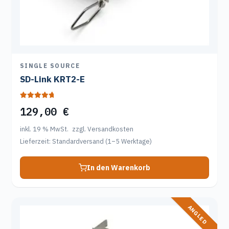
SINGLE SOURCE
SD-Link KRT2-E
Bewertet mit
129,00
€
5.00
von 5
inkl. 19 % MwSt.
zzgl. Versandkosten
Lieferzeit:
Standardversand (1–5 Werktage)
In den Warenkorb
Dieses
ANGLED
Produkt
weist