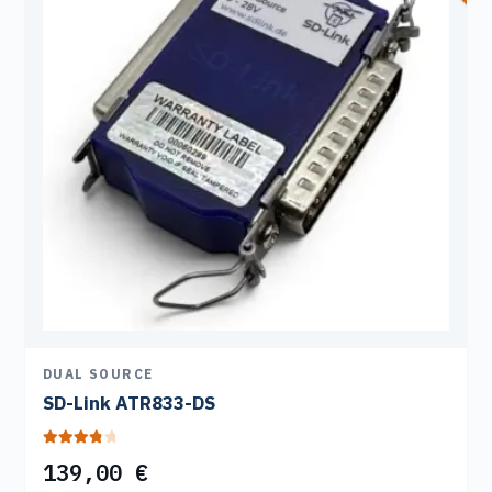
DUAL SOURCE
SD-Link ATR833-DS
Bewertet
139,00
€
mit
4.00