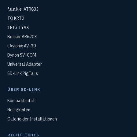
f.u.n.k.e. ATR833
TQ KRT2
TRIG TY9X
Becker AR620X
uAvionix AV-30
Dynon SV-COM
Universal Adapter
SD-Link PigTails
ÜBER SD-LINK
Kompatibilität
Neuigkeiten
Galerie der Installationen
RECHTLICHES